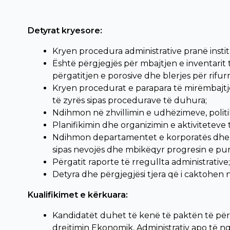
Detyrat kryesore:
Kryen procedura administrative pranë insti
Është përgjegjës për mbajtjen e inventarit 
përgatitjen e porosive dhe blerjes për rifu
Kryen procedurat e parapara të mirëmbajtje
të zyrës sipas procedurave të duhura;
Ndihmon në zhvillimin e udhëzimeve, polit
Planifikimin dhe organizimin e aktiviteteve
Ndihmon departamentet e korporatës dhe an
sipas nevojës dhe mbikëqyr progresin e punë
Përgatit raporte të rregullta administrative;
Detyra dhe përgjegjësi tjera që i caktohen 
Kualifikimet e kërkuara:
Kandidatët duhet të kenë të paktën të për
drejtimin Ekonomik, Administrativ apo të n