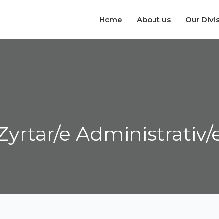
Home
About us
Our Divi
Zyrtar/e Administrativ/