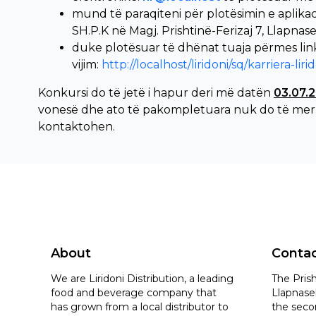
mund të paraqiteni për plotësimin e aplik
SH.P.K në Magj. Prishtinë-Ferizaj 7, Llapnas
duke plotësuar të dhënat tuaja përmes lin
vijim:
http://localhost/liridoni/sq/karriera-liri
Konkursi do të jetë i hapur deri më datën
03.07.2
vonesë dhe ato të pakompletuara nuk do të merr
kontaktohen.
About
Conta
We are Liridoni Distribution, a leading
The Prish
food and beverage company that
Llapnasel
has grown from a local distributor to
the seco