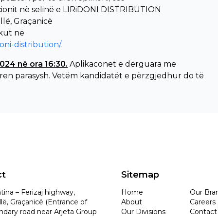
acionit në selinë e LIRiDONI DISTRIBUTION
ellë, Graçanicë
kut në
doni-distribution/
.
024 në ora 16:30.
Aplikaconet e dërguara me
en parasysh. Vetëm kandidatët e përzgjedhur do të
ct
Sitemap
tina – Ferizaj highway,
Home
Our Bra
lë, Graçanicë (Entrance of
About
Careers
ndary road near Arjeta Group
Our Divisions
Contact