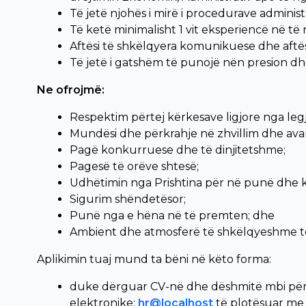
Të jetë njohës i mirë i procedurave administr
Të ketë minimalisht 1 vit eksperiencë në të n
Aftësi të shkëlqyera komunikuese dhe aftës
Të jetë i gatshëm të punojë nën presion dhe 
Ne ofrojmë:
Respektim përtej kërkesave ligjore nga legj
Mundësi dhe përkrahje në zhvillim dhe avan
Pagë konkurruese dhe të dinjitetshme;
Pagesë të orëve shtesë;
Udhëtimin nga Prishtina për në punë dhe k
Sigurim shëndetësor;
Punë nga e hëna në të premten; dhe
Ambient dhe atmosferë të shkëlqyeshme t
Aplikimin tuaj mund ta bëni në këto forma:
duke dërguar CV-në dhe dëshmitë mbi për
elektronike:
hr
@localhost
të plotësuar me p