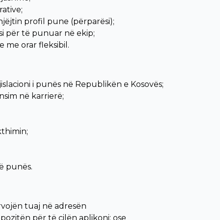
ative;
jëjtin profil pune (përparësi);
i për të punuar në ekip;
me orar fleksibil.
islacioni i punës në Republikën e Kosovës;
sim në karrierë;
thimin;
ë punës.
vojën tuaj në adresën
ozitën për të cilën aplikoni; ose