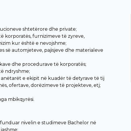
tucioneve shtetërore dhe private;
të korporatës, furnizimeve të zyreve,
rnizim kur është e nevojshme;
s së automjeteve, pajisjeve dhe materialeve
ikave dhe procedurave të korporatës;
 të ndryshme;
ëtarët e ekipit në kuadër të detyrave të tij
s, ofertave, dorëzimeve të projekteve, etj;
nga mbikqyrësi.
funduar nivelin e studimeve Bachelor në
gjashme;