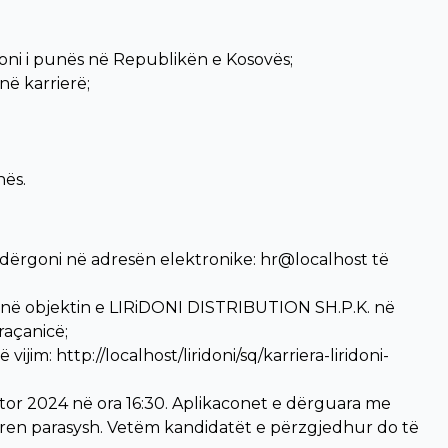
cioni i punës në Republikën e Kosovës;
në karrierë;
nës.
 dërgoni në adresën elektronike: hr@localhost të
it në objektin e LIRiDONI DISTRIBUTION SH.P.K. në
Graçanicë;
jim: http://localhost/liridoni/sq/karriera-liridoni-
ator 2024 në ora 16:30. Aplikaconet e dërguara me
en parasysh. Vetëm kandidatët e përzgjedhur do të