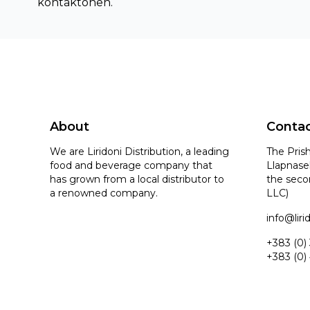
kontaktohen.
About
Conta
We are Liridoni Distribution, a leading
The Prish
food and beverage company that
Llapnasel
has grown from a local distributor to
the seco
a renowned company.
LLC)
info@lir
+383 (0)
+383 (0)