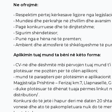
Ne ofrojmë:
• Respektim përtej kërkesave ligjore nga legjisla
• Mundësi dhe përkrahje në zhvillim dhe avansim 
• Pagë konkurruese dhe të dinjitetshme;
• Sigurim shëndetësor;
• Punë nga e hëna në të premten;
• Ambient dhe atmosferë të shkëlqyeshme të pu
Aplikimin tuaj mund ta bëni në këto forma:
• CV-në dhe dëshmitë mbi përvojën tuaj mund t’i
plotësuar me pozitën për të cilën aplikoni;
• mund të paraqiteni për plotësimin e aplikacion
Magjistralja Prishtinë – Ferizaj km.7, Llapnasellë, 
• duke plotësuar të dhënat tuaja përmes linkut në vi
distribution/ .
Konkursi do të jetë i hapur deri më datën 20 sht
vonesë dhe ato të pakompletuara nuk do të merr