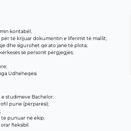
emin kontabël;
ër të krijuar dokumentin e liferimit të mallit;
e dhe sigurohet që ato janë të plota;
ërkesës së personit përgjegjës;
re;
 nga Udhëheqësi.
n e studimeve Bachelor;
rofil pune (përparësi);
;
r të punuar në ekip;
rar fleksibil.