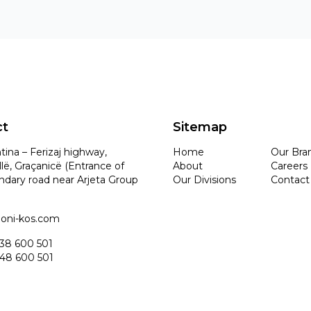
ct
Sitemap
tina – Ferizaj highway,
Home
Our Bra
lë, Graçanicë (Entrance of
About
Careers
ndary road near Arjeta Group
Our Divisions
Contact
idoni-kos.com
 38 600 501
 48 600 501