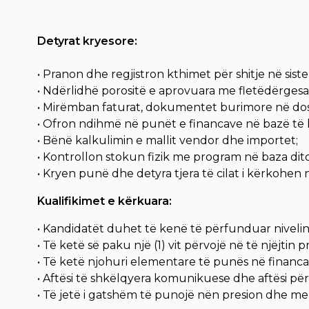
Detyrat kryesore:
• Pranon dhe regjistron kthimet për shitje në sist
• Ndërlidhë porositë e aprovuara me fletëdërgesa p
• Mirëmban faturat, dokumentet burimore në dosj
• Ofron ndihmë në punët e financave në bazë të k
• Bënë kalkulimin e mallit vendor dhe importet;
• Kontrollon stokun fizik me program në baza dito
• Kryen punë dhe detyra tjera të cilat i kërkohen
Kualifikimet e kërkuara:
• Kandidatët duhet të kenë të përfunduar niveli
• Të ketë së paku një (1) vit përvojë në të njëjtin p
• Të ketë njohuri elementare të punës në financa
• Aftësi të shkëlqyera komunikuese dhe aftësi pë
• Të jetë i gatshëm të punojë nën presion dhe me o