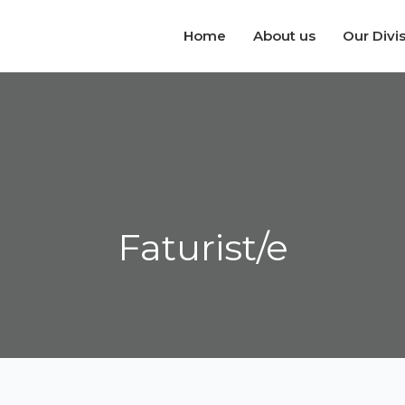
Home
About us
Our Divi
Faturist/e