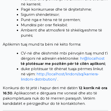
në karrierë;
Pagë konkurruese dhe të dinjitetshme;
Sigurim shëndetësor;
Punë nga e hëna në të premten;
Mundësi për orar fleksibil;
Ambient dhe atmosferë të shkëlqyeshme të
punës;
Aplikimin tuaj mund ta bëni në këto forma:
CV-në dhe dëshmitë mbi përvojën tuaj mund t’i
dërgoni në adresën elektronike:
hr@localhost
të plotësuar me pozitën për të cilën aplikoni;
duke plotësuar të dhënat tuaja përmes linkut
në vijim:
http://localhost/liridoni/sq/karriera-
liridoni-distribution/
.
Konkursi do të jetë i hapur deri më datën
12 korrik në ora
16:30
. Aplikaconet e dërguara me vonesë dhe ato të
pakompletuara nuk do të merren parasysh. Vetëm
kandidatët e përzgjedhur do të kontaktohen.