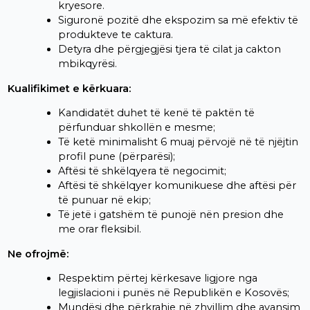
kryesore.
Siguronë pozitë dhe ekspozim sa më efektiv të
produkteve te caktura.
Detyra dhe përgjegjësi tjera të cilat ja cakton
mbikqyrësi.
Kualifikimet e kërkuara:
Kandidatët duhet të kenë të paktën të
përfunduar shkollën e mesme;
Të ketë minimalisht 6 muaj përvojë në të njëjtin
profil pune (përparësi);
Aftësi të shkëlqyera të negocimit;
Aftësi të shkëlqyer komunikuese dhe aftësi për
të punuar në ekip;
Të jetë i gatshëm të punojë nën presion dhe
me orar fleksibil.
Ne ofrojmë:
Respektim përtej kërkesave ligjore nga
legjislacioni i punës në Republikën e Kosovës;
Mundësi dhe përkrahje në zhvillim dhe avansim