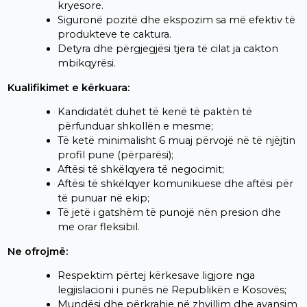
kryesore.
Siguronë pozitë dhe ekspozim sa më efektiv të
produkteve te caktura.
Detyra dhe përgjegjësi tjera të cilat ja cakton
mbikqyrësi.
Kualifikimet e kërkuara:
Kandidatët duhet të kenë të paktën të
përfunduar shkollën e mesme;
Të ketë minimalisht 6 muaj përvojë në të njëjtin
profil pune (përparësi);
Aftësi të shkëlqyera të negocimit;
Aftësi të shkëlqyer komunikuese dhe aftësi për
të punuar në ekip;
Të jetë i gatshëm të punojë nën presion dhe
me orar fleksibil.
Ne ofrojmë:
Respektim përtej kërkesave ligjore nga
legjislacioni i punës në Republikën e Kosovës;
Mundësi dhe përkrahje në zhvillim dhe avansim