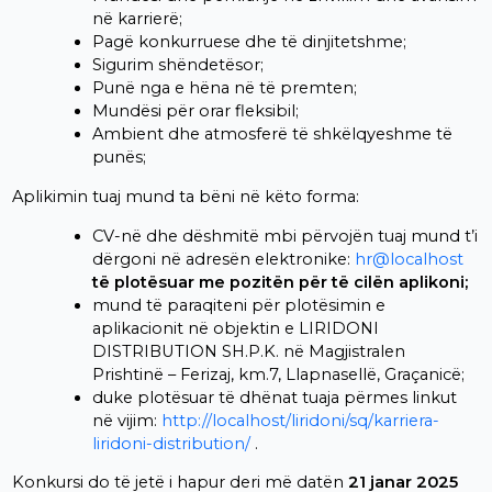
në karrierë;
Pagë konkurruese dhe të dinjitetshme;
Sigurim shëndetësor;
Punë nga e hëna në të premten;
Mundësi për orar fleksibil;
Ambient dhe atmosferë të shkëlqyeshme të
punës;
Aplikimin tuaj mund ta bëni në këto forma:
CV-në dhe dëshmitë mbi përvojën tuaj mund t’i
dërgoni në adresën elektronike:
hr@localhost
të plotësuar me pozitën për të cilën aplikoni;
mund të paraqiteni për plotësimin e
aplikacionit në objektin e LIRIDONI
DISTRIBUTION SH.P.K. në Magjistralen
Prishtinë – Ferizaj, km.7, Llapnasellë, Graçanicë;
duke plotësuar të dhënat tuaja përmes linkut
në vijim:
http://localhost/liridoni/sq/karriera-
liridoni-distribution/
.
Konkursi do të jetë i hapur deri më datën
21 janar 2025