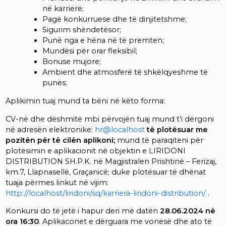
në karrierë;
Pagë konkurruese dhe të dinjitetshme;
Sigurim shëndetësor;
Punë nga e hëna në të premten;
Mundësi për orar fleksibil;
Bonuse mujore;
Ambient dhe atmosferë të shkëlqyeshme të
punës;
Aplikimin tuaj mund ta bëni në këto forma:
CV-në dhe dëshmitë mbi përvojën tuaj mund t’i dërgoni
në adresën elektronike:
hr@localhost
të plotësuar me
pozitën për të cilën aplikoni;
mund të paraqiteni për
plotësimin e aplikacionit në objektin e LIRIDONI
DISTRIBUTION SH.P.K. në Magjistralen Prishtinë – Ferizaj,
km.7, Llapnasellë, Graçanicë; duke plotësuar të dhënat
tuaja përmes linkut në vijim:
http://localhost/liridoni/sq/karriera-liridoni-distribution/
.
Konkursi do të jetë i hapur deri më datën
28.06.2024 në
ora 16:30
. Aplikaconet e dërguara me vonesë dhe ato të