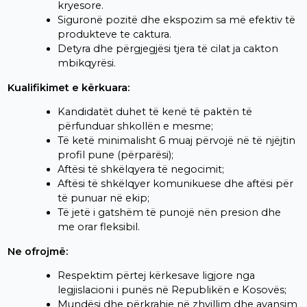
kryesore.
Siguronë pozitë dhe ekspozim sa më efektiv të
produkteve te caktura.
Detyra dhe përgjegjësi tjera të cilat ja cakton
mbikqyrësi.
Kualifikimet e kërkuara:
Kandidatët duhet të kenë të paktën të
përfunduar shkollën e mesme;
Të ketë minimalisht 6 muaj përvojë në të njëjtin
profil pune (përparësi);
Aftësi të shkëlqyera të negocimit;
Aftësi të shkëlqyer komunikuese dhe aftësi për
të punuar në ekip;
Të jetë i gatshëm të punojë nën presion dhe
me orar fleksibil.
Ne ofrojmë:
Respektim përtej kërkesave ligjore nga
legjislacioni i punës në Republikën e Kosovës;
Mundësi dhe përkrahje në zhvillim dhe avansim