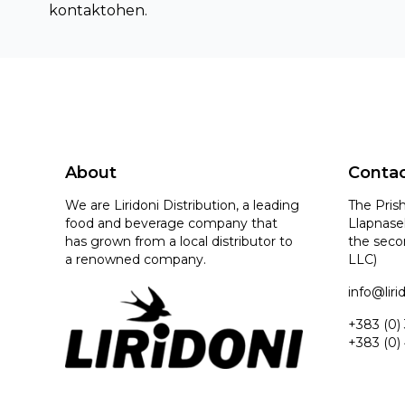
kontaktohen.
About
Conta
We are Liridoni Distribution, a leading
The Prish
food and beverage company that
Llapnasel
has grown from a local distributor to
the seco
a renowned company.
LLC)
info@lir
+383 (0)
+383 (0)