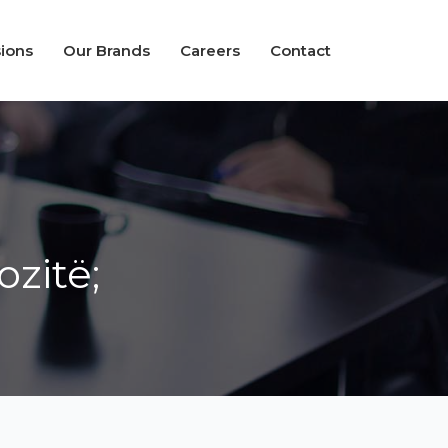
sions
Our Brands
Careers
Contact
zitë;