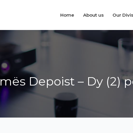
Home
About us
Our Divi
mës Depoist – Dy (2) po