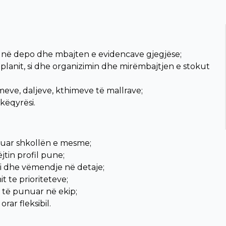
 në depo dhe mbajten e evidencave gjegjëse;
s planit, si dhe organizimin dhe mirëmbajtjen e stokut
meve, daljeve, kthimeve të mallrave;
këqyrësi.
duar shkollën e mesme;
jtin profil pune;
si dhe vëmendje në detaje;
t te prioriteteve;
r të punuar në ekip;
rar fleksibil.