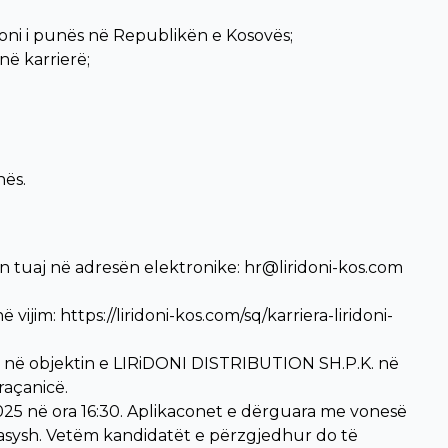
cioni i punës në Republikën e Kosovës;
në karrierë;
nës.
 tuaj në adresën elektronike: hr@liridoni-kos.com
ijim: https://liridoni-kos.com/sq/karriera-liridoni-
it në objektin e LIRiDONI DISTRIBUTION SH.P.K. në
Graçanicë.
2025 në ora 16:30. Aplikaconet e dërguara me vonesë
sysh. Vetëm kandidatët e përzgjedhur do të