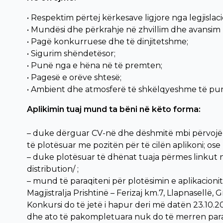
• Respektim përtej kërkesave ligjore nga legjisla
• Mundësi dhe përkrahje në zhvillim dhe avansim 
• Pagë konkurruese dhe të dinjitetshme;
• Sigurim shëndetësor;
• Punë nga e hëna në të premten;
• Pagesë e orëve shtesë;
• Ambient dhe atmosferë të shkëlqyeshme të pu
Aplikimin tuaj mund ta bëni në këto forma:
– duke dërguar CV-në dhe dëshmitë mbi përvojën
të plotësuar me pozitën për të cilën aplikoni; ose
– duke plotësuar të dhënat tuaja përmes linkut në v
distribution/ ;
– mund të paraqiteni për plotësimin e aplikacion
Magjistralja Prishtinë – Ferizaj km.7, Llapnasellë, 
Konkursi do të jetë i hapur deri më datën 23.10.
dhe ato të pakompletuara nuk do të merren para