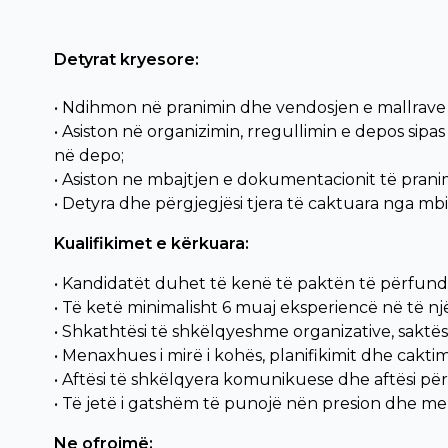
Detyrat kryesore:
• Ndihmon në pranimin dhe vendosjen e mallrave
• Asiston në organizimin, rregullimin e depos sipa
në depo;
• Asiston ne mbajtjen e dokumentacionit të prani
• Detyra dhe përgjegjësi tjera të caktuara nga mbi
Kualifikimet e kërkuara:
• Kandidatët duhet të kenë të paktën të përfun
• Të ketë minimalisht 6 muaj eksperiencë në të një
• Shkathtësi të shkëlqyeshme organizative, saktë
• Menaxhues i mirë i kohës, planifikimit dhe caktimi
• Aftësi të shkëlqyera komunikuese dhe aftësi pë
• Të jetë i gatshëm të punojë nën presion dhe me o
Ne ofrojmë: