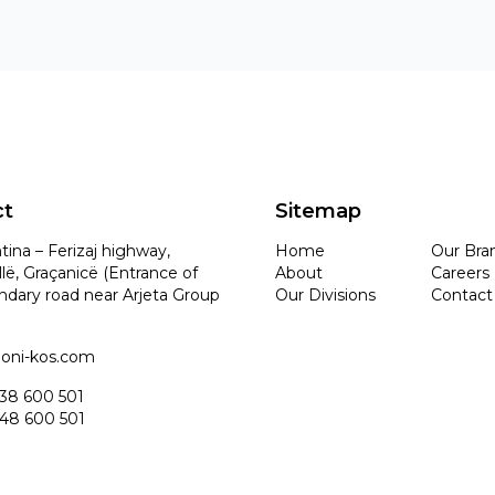
ct
Sitemap
tina – Ferizaj highway,
Home
Our Bra
lë, Graçanicë (Entrance of
About
Careers
ndary road near Arjeta Group
Our Divisions
Contact
idoni-kos.com
 38 600 501
 48 600 501