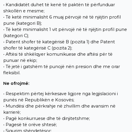
• Kandidatët duhet të kenë të paktën të përfunduar
shkollën e mesme;
• Të ketë minimalisht 6 muaj përvojë në të njëjtin profil
pune (kategori B);
• Të ketë minimalisht 1 vit përvojë në të njëjtin profil pune
(kategori C);
• Patent shofer të kategërisë B (pozita 1) dhe Patent
shofer të kategërisë C (pozita 2);
• Aftësi të shkëlqyer komunikuese dhe aftësi për të
punuar në ekip;
• Të jetë i gatshëm të punojë nën presion dhe me orar
fleksibil.
Ne ofrojmë:
• Respektim përtej kërkesave ligjore nga legjislacioni i
punës në Republikën e Kosovës;
• Mundësi dhe përkrahje në zhvillim dhe avansim në
karrierë;
• Pagë konkurruese dhe të dinjitetshme;
• Pagesë të orëve shtesë;
• Sigurim shëndetësor;