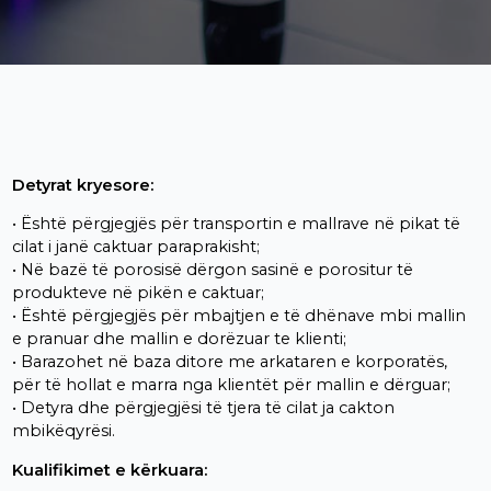
Detyrat kryesore:
• Është përgjegjës për transportin e mallrave në pikat të
cilat i janë caktuar paraprakisht;
• Në bazë të porosisë dërgon sasinë e porositur të
produkteve në pikën e caktuar;
• Është përgjegjës për mbajtjen e të dhënave mbi mallin
e pranuar dhe mallin e dorëzuar te klienti;
• Barazohet në baza ditore me arkataren e korporatës,
për të hollat e marra nga klientët për mallin e dërguar;
• Detyra dhe përgjegjësi të tjera të cilat ja cakton
mbikëqyrësi.
Kualifikimet e kërkuara: