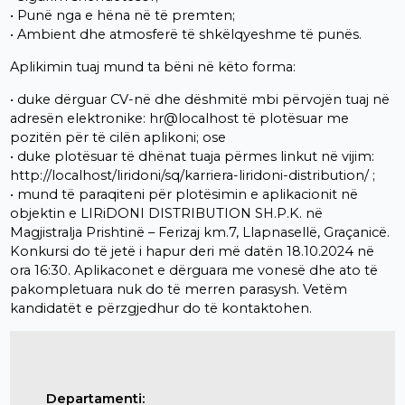
• Punë nga e hëna në të premten;
• Ambient dhe atmosferë të shkëlqyeshme të punës.
Aplikimin tuaj mund ta bëni në këto forma:
• duke dërguar CV-në dhe dëshmitë mbi përvojën tuaj në
adresën elektronike: hr@localhost të plotësuar me
pozitën për të cilën aplikoni; ose
• duke plotësuar të dhënat tuaja përmes linkut në vijim:
http://localhost/liridoni/sq/karriera-liridoni-distribution/ ;
• mund të paraqiteni për plotësimin e aplikacionit në
objektin e LIRiDONI DISTRIBUTION SH.P.K. në
Magjistralja Prishtinë – Ferizaj km.7, Llapnasellë, Graçanicë.
Konkursi do të jetë i hapur deri më datën 18.10.2024 në
ora 16:30. Aplikaconet e dërguara me vonesë dhe ato të
pakompletuara nuk do të merren parasysh. Vetëm
kandidatët e përzgjedhur do të kontaktohen.
Departamenti: