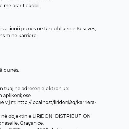
me orar fleksibil.
islacioni i punës në Republikën e Kosovës;
sim në karrierë;
ë punës.
 tuaj në adresën elektronike:
 aplikoni; ose
ijim: http://localhost/liridoni/sq/karriera-
nit në objektin e LIRiDONI DISTRIBUTION
apnasellë, Graçanicë.