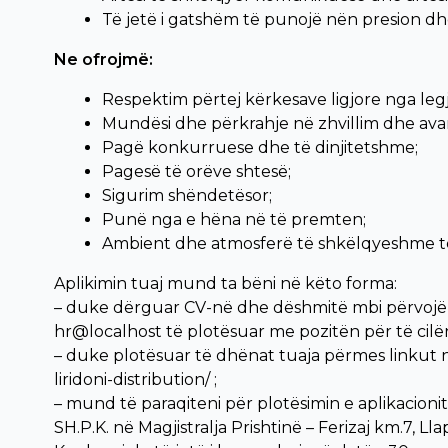
Të jetë i gatshëm të punojë nën presion dhe 
Ne ofrojmë:
Respektim përtej kërkesave ligjore nga legj
Mundësi dhe përkrahje në zhvillim dhe avan
Pagë konkurruese dhe të dinjitetshme;
Pagesë të orëve shtesë;
Sigurim shëndetësor;
Punë nga e hëna në të premten;
Ambient dhe atmosferë të shkëlqyeshme t
Aplikimin tuaj mund ta bëni në këto forma:
– duke dërguar CV-në dhe dëshmitë mbi përvojën
hr@localhost të plotësuar me pozitën për të cilën
– duke plotësuar të dhënat tuaja përmes linkut në v
liridoni-distribution/ ;
– mund të paraqiteni për plotësimin e aplikacio
SH.P.K. në Magjistralja Prishtinë – Ferizaj km.7, Ll