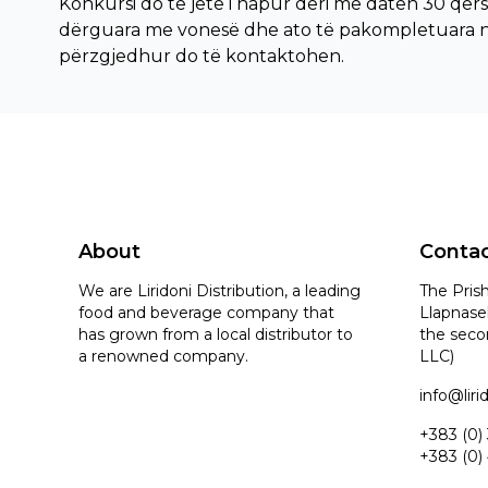
Konkursi do të jetë i hapur deri më datën 30 qers
dërguara me vonesë dhe ato të pakompletuara n
përzgjedhur do të kontaktohen.
About
Conta
We are Liridoni Distribution, a leading
The Prish
food and beverage company that
Llapnasel
has grown from a local distributor to
the seco
a renowned company.
LLC)
info@lir
+383 (0)
+383 (0)