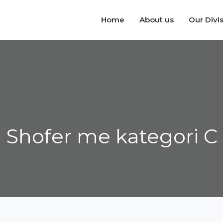
Home
About us
Our Divi
Shofer me kategori C