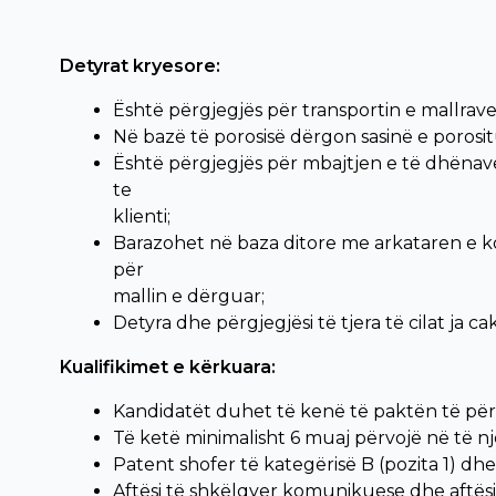
Detyrat kryesore:
Është përgjegjës për transportin e mallrave n
Në bazë të porosisë dërgon sasinë e porosi
Është përgjegjës për mbajtjen e të dhënav
te
klienti;
Barazohet në baza ditore me arkataren e ko
për
mallin e dërguar;
Detyra dhe përgjegjësi të tjera të cilat ja c
Kualifikimet e kërkuara:
Kandidatët duhet të kenë të paktën të pë
Të ketë minimalisht 6 muaj përvojë në të një
Patent shofer të kategërisë B (pozita 1) dhe
Aftësi të shkëlqyer komunikuese dhe aftësi