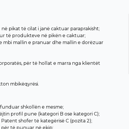
ë pikat të cilat i janë caktuar paraprakisht;
tur të produkteve në pikën e caktuar;
e mbi mallin e pranuar dhe mallin e dorëzuar
rporatës, për të hollat e marra nga klientët
akton mbikëqyrësi.
rfunduar shkollën e mesme;
jtin profil pune (kategori B ose kategori C);
 Patent shofer të kategërisë C (pozita 2);
 për të punuar në ekip;