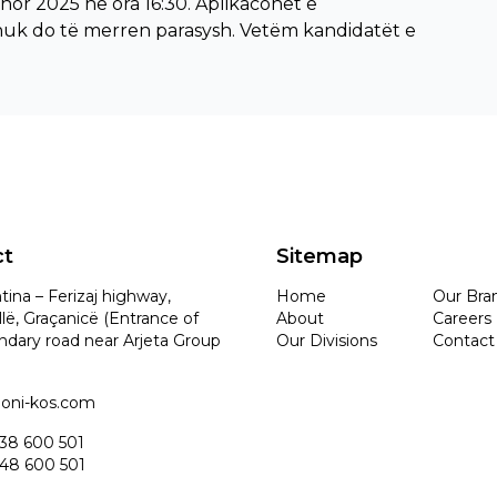
hor 2025 në ora 16:30. Aplikaconet e
uk do të merren parasysh. Vetëm kandidatët e
ct
Sitemap
tina – Ferizaj highway,
Home
Our Bra
lë, Graçanicë (Entrance of
About
Careers
ndary road near Arjeta Group
Our Divisions
Contact
idoni-kos.com
 38 600 501
 48 600 501