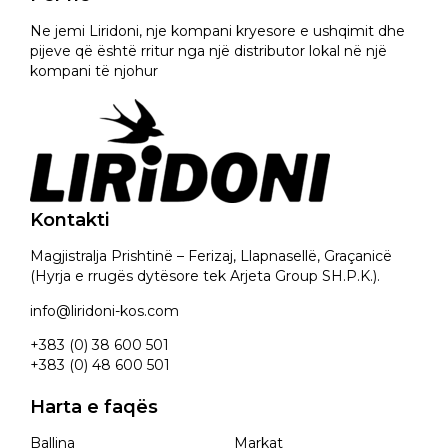
Ne jemi Liridoni, nje kompani kryesore e ushqimit dhe
pijeve që është rritur nga një distributor lokal në një
kompani të njohur
Kontakti
Magjistralja Prishtinë – Ferizaj, Llapnasellë, Graçanicë
(Hyrja e rrugës dytësore tek Arjeta Group SH.P.K.).
info@liridoni-kos.com
+383 (0) 38 600 501
+383 (0) 48 600 501
Harta e faqës
Ballina
Markat