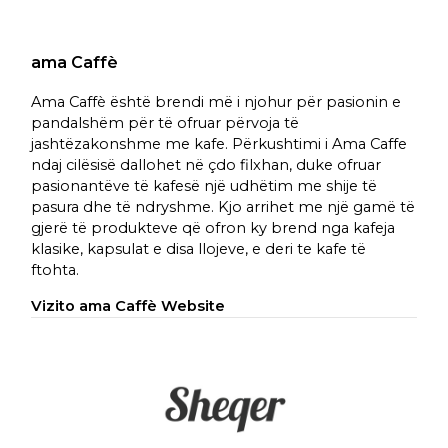
ama Caffè
Ama Caffè është brendi më i njohur për pasionin e
pandalshëm për të ofruar përvoja të
jashtëzakonshme me kafe. Përkushtimi i Ama Caffe
ndaj cilësisë dallohet në çdo filxhan, duke ofruar
pasionantëve të kafesë një udhëtim me shije të
pasura dhe të ndryshme. Kjo arrihet me një gamë të
gjerë të produkteve që ofron ky brend nga kafeja
klasike, kapsulat e disa llojeve, e deri te kafe të
ftohta.
Vizito ama Caffè Website