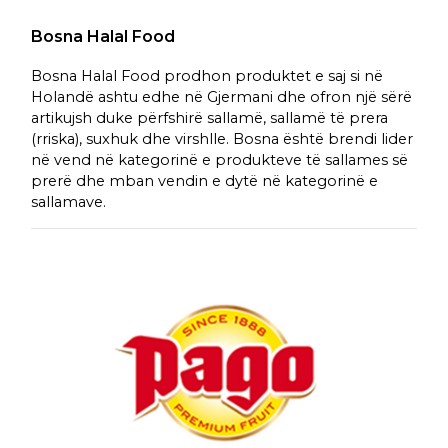
Bosna Halal Food
Bosna Halal Food prodhon produktet e saj si në
Holandë ashtu edhe në Gjermani dhe ofron një sërë
artikujsh duke përfshirë sallamë, sallamë të prera
(rriska), suxhuk dhe virshlle. Bosna është brendi lider
në vend në kategorinë e produkteve të sallames së
prerë dhe mban vendin e dytë në kategorinë e
sallamave.