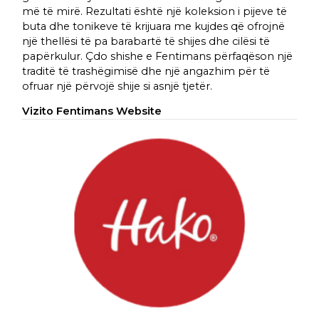
më të mirë. Rezultati është një koleksion i pijeve të
buta dhe tonikeve të krijuara me kujdes që ofrojnë
një thellësi të pa barabartë të shijes dhe cilësi të
papërkulur. Çdo shishe e Fentimans përfaqëson një
traditë të trashëgimisë dhe një angazhim për të
ofruar një përvojë shije si asnjë tjetër.
Vizito Fentimans Website