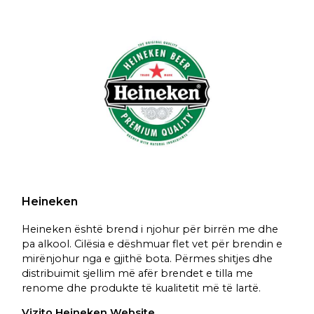
Heineken
Heineken është brend i njohur për birrën me dhe
pa alkool. Cilësia e dëshmuar flet vet për brendin e
mirënjohur nga e gjithë bota. Përmes shitjes dhe
distribuimit sjellim më afër brendet e tilla me
renome dhe produkte të kualitetit më të lartë.
Vizito Heineken Website