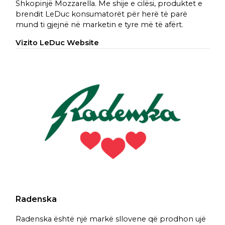
Shkopinjë Mozzarella. Me shije e cilësi, produktet e
brendit LeDuc konsumatorët për herë të parë
mund ti gjejnë në marketin e tyre më të afërt.
Vizito LeDuc Website
Radenska
Radenska është një markë sllovene që prodhon ujë