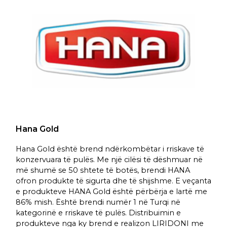
Hana Gold
Hana Gold është brend ndërkombëtar i rriskave të
konzervuara të pulës. Me një cilësi të dëshmuar në
më shumë se 50 shtete të botës, brendi HANA
ofron produkte të sigurta dhe të shijshme. E veçanta
e produkteve HANA Gold është përbërja e lartë me
86% mish. Është brendi numër 1 në Turqi në
kategorinë e rriskave të pulës. Distribuimin e
produkteve nga ky brend e realizon LIRIDONI me