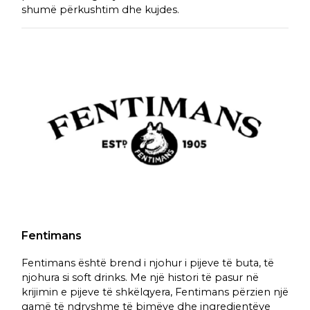
shumë përkushtim dhe kujdes.
Fentimans
Fentimans është brend i njohur i pijeve të buta, të
njohura si soft drinks. Me një histori të pasur në
krijimin e pijeve të shkëlqyera, Fentimans përzien një
gamë të ndryshme të bimëve dhe ingredientëve