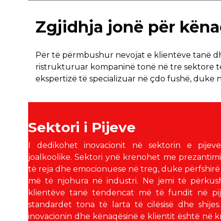
Zgjidhja jonë për këna
Për të përmbushur nevojat e klientëve tanë dh
ristrukturuar kompaninë tonë në tre sektore t
ekspertizë të specializuar në çdo fushë, duke
Sektori i Pijeve
I dedikohet inovacionit në sektorin e pijev
joalkoolike. Sektori ynë krenohet me prezanti
të reja dhe emocionuese në treg, duke përfshirë
më të njohura në industri. Ne jemi të përkush
klientëve tanë tendencat më të fundit në pi
standardet tona të larta të cilësisë dhe shije
inovacionin dhe kënaqësinë e klientit është në k