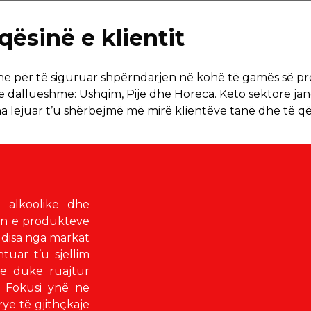
qësinë e klientit
e për të siguruar shpërndarjen në kohë të gamës së pro
ë dallueshme: Ushqim, Pije dhe Horeca. Këto sektore jan
 na lejuar t’u shërbejmë më mirë klientëve tanë dhe të 
e alkoolike dhe
min e produkteve
 disa nga markat
tuar t’u sjellim
je duke ruajtur
s. Fokusi ynë në
rye të gjithçkaje