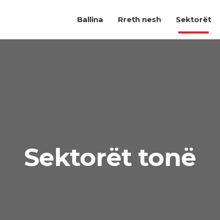
Ballina
Rreth nesh
Sektorët
Sektorët tonë