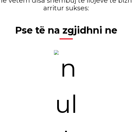
janë vetëm disa shembuj të llojeve të bi
arritur sukses:
Pse të na zgjidhni ne