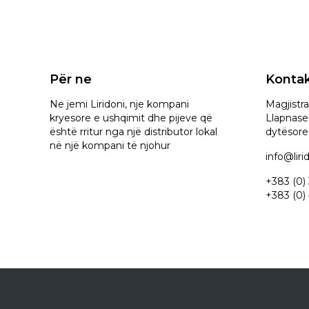
Për ne
Kontak
Ne jemi Liridoni, nje kompani
Magjistral
kryesore e ushqimit dhe pijeve që
Llapnasel
është rritur nga një distributor lokal
dytësore 
në një kompani të njohur
info@lir
+383 (0)
+383 (0)