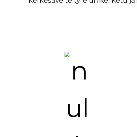
kërkesave të tyre unike. Këtu 