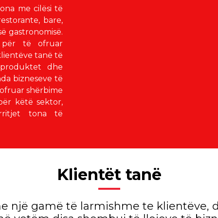
ona me cilësi të
estorante, bare,
së gastronomisë.
për të ofruar
lientëve tanë të
 produktet dhe
nda bizneseve të
 ofruar shërbime
 për këtë sektor,
ritjet tona të
Klientët tanë
 një gamë të larmishme te klientëve, d