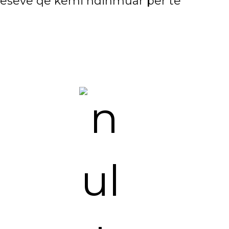
zneseve që kemi ndihmuar për të