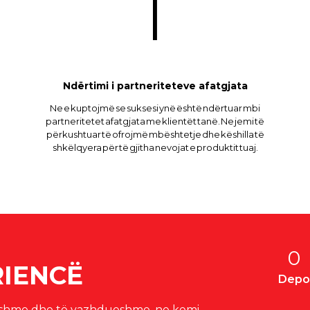
Ndërtimi i partneriteteve afatgjata
Ne e kuptojmë se suksesi ynë është ndërtuar mbi
partneritetet afatgjata me klientët tanë. Ne jemi të
përkushtuar të ofrojmë mbështetje dhe këshilla të
shkëlqyera për të gjitha nevojat e produktit tuaj.
0
RIENCË
Dep
rshme dhe të vazhdueshme, ne kemi