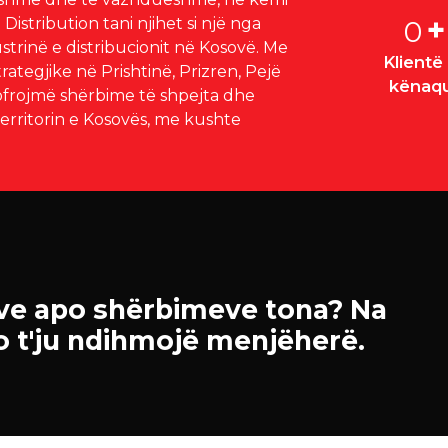
+
Distribution tani njihet si një nga
0
trinë e distribucionit në Kosovë. Me
Klientë
tegjike në Prishtinë, Prizren, Pejë
kënaq
 ofrojmë shërbime të shpejta dhe
territorin e Kosovës, me kushte
eve apo shërbimeve tona? Na
o t'ju ndihmojë menjëherë.