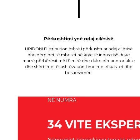
Përkushtimi ynë ndaj cilësisë
LIRIDONI Distribution është i përkushtuar ndaj cilësisë
dhe përpiqet të mbetet në krye të industrisë duke
marrë përbërësit më të mirë dhe duke ofruar produkte
dhe shërbime të jashtëzakonshme me efikasitet dhe
besueshmëri.
NË NUMRA
34 VITE EKSPE
Nëpërmjet përpjekjeve tona të nde