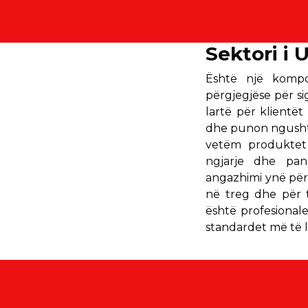
Sektori i 
Është një kompo
përgjegjëse për si
lartë për klientë
dhe punon ngushtë
vetëm produktet 
ngjarje dhe pan
angazhimi ynë për
në treg dhe për t
është profesional
standardet më të l