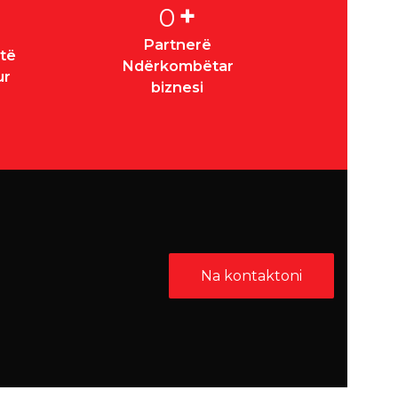
+
0
Partnerë
 të
Ndërkombëtar
ur
biznesi
Na kontaktoni