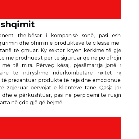
Ushqimit
nent thelbësor i kompanisë sonë, pasi është
gurimin dhe ofrimin e produkteve të cilësisë më të
t tanë të çmuar. Ky sektor kryen kërkime të gjera
 me prodhuesit për të siguruar që ne po ofrojmë
më të mira. Përveç kësaj, pjesëmarrja jonë në
aire të ndryshme ndërkombëtare nxitet nga
 të prezantuar produkte të reja dhe emocionuese
ë zgjeruar përvojat e klientëve tanë. Qasja jonë
e dhe e përkushtuar, pasi ne përpiqemi të ruajmë
arta në çdo gjë që bëjmë.