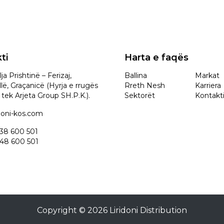
ti
Harta e faqës
ja Prishtinë – Ferizaj,
Ballina
Markat
lë, Graçanicë (Hyrja e rrugës
Rreth Nesh
Karriera
tek Arjeta Group SH.P.K.).
Sektorët
Kontakt
idoni-kos.com
 38 600 501
 48 600 501
Copyright © 2026 Liridoni Distribution