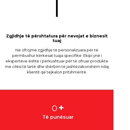
Zgjidhje të përshtatura për nevojat e biznesit
tuaj
Ne ofrojmë zgjidhje të personalizuara për të
përmbushur kërkesat tuaja specifike. Ekipi ynë i
ekspertëve është i përkushtuar për të ofruar produkte
me cilësi të lartë dhe shërbim të jashtëzakonshëm ndaj
klientit që tejkalon pritshmëritë.
+
0
o
Të punësuar