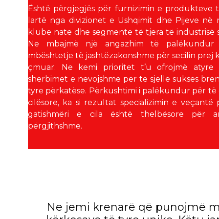
Është përgjegjës për furnizimin e produkteve t
lartë nga divizionet e Ushqimit dhe Pijeve në r
klube nate dhe segmente të tjera të industrisë 
Ne mbajmë një angazhim të palëkundur 
mbështetje të jashtëzakonshme për secilin prej k
çmuar. Ne kemi prioritet t’u ofrojmë atyre
shërbimet e nevojshme për të sjellë sukses bre
tyre përkatëse. Përkushtimi i palëkundur për të
cilësore, ka si rezultat specializimin e veçantë
gatishmëri e cila është thelbësore për ar
përgjithshme.
Ne jemi krenarë që punojmë me