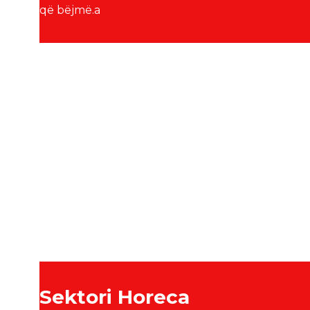
që bëjmë.a
Sektori Horeca